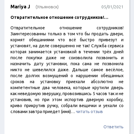
Mariya J
(Ульяновск)
05/01/2021
Отвратительное отношение сотрудников!…
Отвратительное отношение сотрудников!
Заинтересованны только в том что бы продать двери,
кормят обещаниями что всё быстро привезут и
установят, на деле совершенно не так! Служба сервиса
которая занимается установкой в течении трёх дней
после покупки даже не соизволила позвонить и
назначить дату установки, пока сама не позвонила
никто не шевелился даже. Дальше самое весёлое,
после долгих возмущений о нарушении обещанных
сроков на установку приехали абсолютно не
компетентные два человека, которые крутили дверь
как неведомую зверушку, провозившись 5 часов так и не
установив, но при этом испортив дверную коробку,
криво прикрутив ручку, собрали вещички и уехали со
словами завтра приедет (имя)…
читать отзыв
Ответить