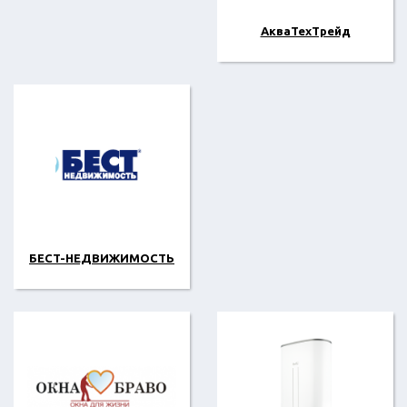
АкваТехТрейд
БECT-НЕДВИЖИМОСТЬ