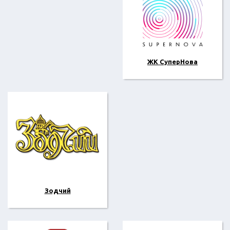
ЖК СуперНова
Зодчий