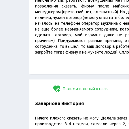
Непонятно как работают, возмущению нет пр
позволения сказать, фирму после майски
менеджером (претензий нет, адекватный). Но 
наличии, нужен договор (не могу оплатить более 1
началось, на телефоне оператор мужчина с не
на еще более невменяемого сотрудника, кот
сделать договор, мой вариант даже не ра
причинам). Придумывают разные причины, от
сотрудника, то вышел, то ваш договор в работе
закройте тогда фирму и не мучайте людей. Сп
Положительный отзыв
Заварнова Виктория
Ничего плохого сказать не могу. Делала заказ
производства 3-4 недели, сделали через 2, 