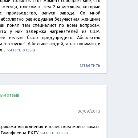
орый только в этот момент сообщает мне, что
 месяца, плюсом к тем 2-м месяцам, которые
с производство, запуск завода. Со мной
о абсолютно равнодушная безучастная женщина
так понял там специалист по всем вопросам,
 что у них задержка нагревателей из США.
нее нельзя было предупредить. Абсолютно
 в отпуске". А больше людей, я так понимаю, в
сил…
читать отзыв
Ответить
ый отзыв
06/09/2013
сроками выполнения и качеством моего заказа.
 Тимофеевна. РХТУ.
читать отзыв