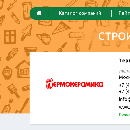
Каталог компаний
Рейт
СТРО
Тер
тепл
Моск
+7 (4
+7 (4
info
www.
Полож