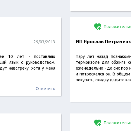
Положительн
ИП Ярослав Петраченк
29/03/2013
ее 10 лет - поставляю
Пару лет назад познаком
щий язык с руководством,
термоизоле для обжига ке
ут навстречу, хотя у меня
еженедельно - до сих пор 
и потрескался он. В обще
покупать, скидку дадите ка
Ответить
Положительн