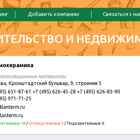
инг
Добавить компанию
Связаться с н
ИТЕЛЬСТВО И НЕДВИЖИ
мокерамика
оизоляционные материалы
ва, Кронштадтский бульвар, 9, строение 5
95) 651-87-61 +7 (495) 626-45-28 +7 (495) 626-83-90
95) 971-71-25
@lanterm.ru
lanterm.ru
ительные 16
/
Отрицательные 3
/
Подозрительные 0