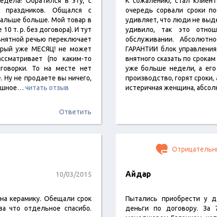
едела! Обратился в эту, с
К сожалению, стал клиен
х праздников. Общался с
очередь сорвали сроки по
дальше больше. Мой товар в
удивляет, что люди не вы
0 т. р. без договора). И тут
удивило, так это отнош
внятной речью переключает
обслуживании. Абсолютн
орый уже МЕСЯЦ! не может
ГАРАНТИИ блок управления 
ссматривает (по каким-то
внятного сказать по срокам
говорки. То на месте нет
уже больше недели, а его
. Ну не продаете вы ничего,
производство, горят сроки,
лошное…
читать отзыв
истеричная женщина, абсо
Ответить
Отрицательн
Айдар
10/03/2015
 на керамику. Обещали срок
Пытались приобрести у д
за что отдельное спасибо.
деньги по договору. За 