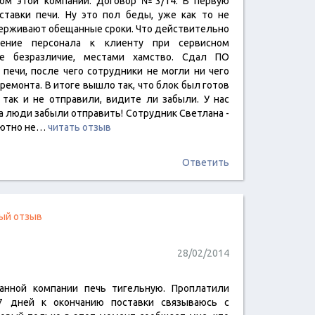
том этой компании. Договор №3/14. В первую
ставки печи. Ну это пол беды, уже как то не
держивают обещанные сроки. Что действительно
ение персонала к клиенту при сервисном
ое безразличие, местами хамство. Сдал ПО
печи, после чего сотрудники не могли ни чего
 ремонта. В итоге вышло так, что блок был готов
 так и не отправили, видите ли забыли. У нас
 а люди забыли отправить! Сотрудник Светлана -
лютно не…
читать отзыв
Ответить
ый отзыв
28/02/2014
анной компании печь тигельную. Проплатили
7 дней к окончанию поставки связываюсь с