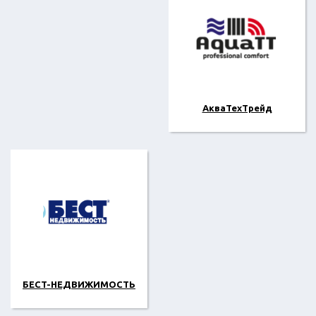
АкваТехТрейд
БECT-НЕДВИЖИМОСТЬ