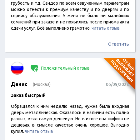
грубость и тд. Сандор по всем озвученным параметрам
можно отнести к премиум качеству и по дверям и по
сервису обслуживания. У меня не было ни малейших
сомнений при заказе и не появились после приема акта
сдачи услуг. Всё выполнено грамотно.
читать отзыв
Ответить
О
Т
З
Ы
В
В
Ы
З
Ы
В
А
Е
Т
О
Д
О
З
Р
Е
Н
И
П
Я
Положительный отзыв
Денис
(Москва)
06/09/2022
Заказ быстрый
Обращался к ним неделю назад, нужна была входная
дверь металлическая. Оказалось в наличии есть полно
разных, взял самую дешевую. Но в итоге она нифига не
дешевая, в смысле качество очень хорошее. Выгодно
купил.
читать отзыв