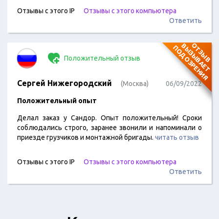
Отзывы с этого IP
Отзывы с этого компьютера
Ответить
О
Т
З
Ы
В
В
Ы
З
Ы
В
А
Е
Т
О
Д
О
З
Р
Е
Н
И
П
Я
Положительный отзыв
Сергей Нижегородский
(Москва)
06/09/2022
Положительный опыт
Делал заказ у Сандор. Опыт положительный! Сроки
соблюдались строго, заранее звонили и напоминали о
приезде грузчиков и монтажной бригады.
читать отзыв
Отзывы с этого IP
Отзывы с этого компьютера
Ответить