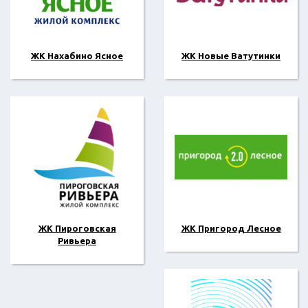
ЖК Нахабино Ясное
ЖК Новые Ватутинки
ЖК Пироговская
ЖК Пригород Лесное
Ривьера