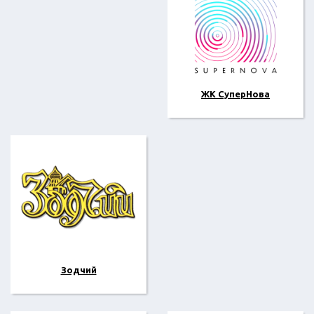
ЖК СуперНова
Зодчий