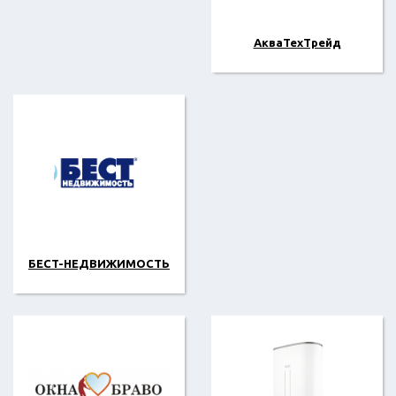
АкваТехТрейд
БECT-НЕДВИЖИМОСТЬ