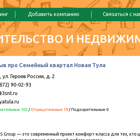
инг
Добавить компанию
Связаться с н
ИТЕЛЬСТВО И НЕДВИЖИ
ыв про Семейный квартал Новая Тула
 ул. Героев России, д. 2
872) 90-02-93
@3snt.ru
atula.ru
ительные 102
/
Отрицательные 19
/
Подозрительные 0
S Group — это современный проект комфорт-класса для тех, кто це